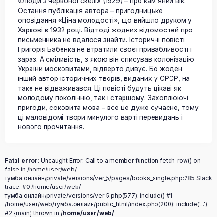
«Люди з червоної скелі» (1929) – про кам’яний вік.
Остання публікація автора – пригодницьке
оповідання «Ціна молодості», що вийшло друком у
Харкові в 1932 році. Відтоді жодних відомостей про
письменника не вдалося знайти. Історичні повісті
Григорія Бабенка не втратили своєї привабливості і
зараз. А сміливість, з якою він описував колонізацію
України московитами, відверто дивує. Бо жоден
інший автор історичних творів, виданих у СРСР, на
таке не відваживався. Ці повісті будуть цікаві як
молодому поколінню, так і старшому. Захоплюючі
пригоди, соковита мова – все це дуже сучасне, тому
ці маловідомі твори минулого варті перевидань і
нового прочитання.
Fatal error
: Uncaught Error: Call to a member function fetch_row() on
false in /home/user/web/
тумба.онлайн/private/versions/ver_5/pages/books_single.php:285 Stack
trace: #0 /home/user/web/
тумба.онлайн/private/versions/ver_5.php(577): include() #1
/home/user/web/тумба.онлайн/public_html/index.php(200): include('...')
#2 {main} thrown in
/home/user/web/