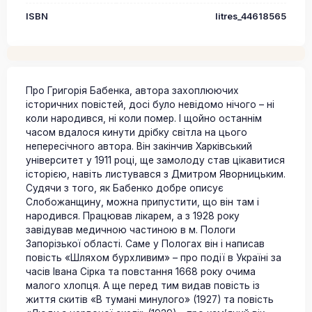
ISBN
litres_44618565
Про Григорія Бабенка, автора захоплюючих
історичних повістей, досі було невідомо нічого – ні
коли народився, ні коли помер. І щойно останнім
часом вдалося кинути дрібку світла на цього
непересічного автора. Він закінчив Харківський
університет у 1911 році, ще замолоду став цікавитися
історією, навіть листувався з Дмитром Яворницьким.
Судячи з того, як Бабенко добре описує
Слобожанщину, можна припустити, що він там і
народився. Працював лікарем, а з 1928 року
завідував медичною частиною в м. Пологи
Запорізької області. Саме у Пологах він і написав
повість «Шляхом бурхливим» – про події в Україні за
часів Івана Сірка та повстання 1668 року очима
малого хлопця. А ще перед тим видав повість із
життя скитів «В тумані минулого» (1927) та повість