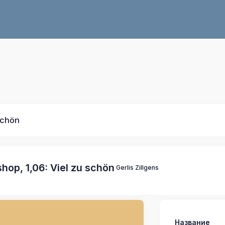
schön
hop, 1,06: Viel zu schön
Gerlis Zillgens
Название