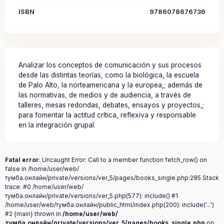
ISBN
9786078676736
Analizar los conceptos de comunicación y sus procesos
desde las distintas teorías, como la biológica, la escuela
de Palo Alto, la norteamericana y la europea,; además de
las normativas, de medios y de audiencia, a través de
talleres, mesas redondas, debates, ensayos y proyectos,;
para fomentar la actitud crítica, reflexiva y responsable
en la integración grupal.
Fatal error
: Uncaught Error: Call to a member function fetch_row() on
false in /home/user/web/
тумба.онлайн/private/versions/ver_5/pages/books_single.php:285 Stack
trace: #0 /home/user/web/
тумба.онлайн/private/versions/ver_5.php(577): include() #1
/home/user/web/тумба.онлайн/public_html/index.php(200): include('...')
#2 {main} thrown in
/home/user/web/
тумба.онлайн/private/versions/ver_5/pages/books_single.php
on