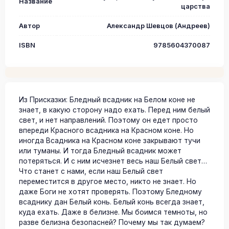
Название
царства
Автор
Александр Шевцов (Андреев)
ISBN
9785604370087
Из Присказки: Бледный всадник на Белом коне не
знает, в какую сторону надо ехать. Перед ним белый
свет, и нет направлений. Поэтому он едет просто
впереди Красного всадника на Красном коне. Но
иногда Всадника на Красном коне закрывают тучи
или туманы. И тогда Бледный всадник может
потеряться. И с ним исчезнет весь наш Белый свет…
Что станет с нами, если наш Белый свет
переместится в другое место, никто не знает. Но
даже Боги не хотят проверять. Поэтому Бледному
всаднику дан Белый конь. Белый конь всегда знает,
куда ехать. Даже в белизне. Мы боимся темноты, но
разве белизна безопасней? Почему мы так думаем?