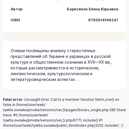
Автор
Борисёнок Елена Юрьевна
ISBN
9785914196247
Очерки посвящены анализу стереотипных
представлений об Украине и украинцах в русской
культуре и общественном сознании в XVII—XX вв.,
которые рассматриваются в историческом,
лингвистическом, культурологическом и
литературоведческом аспектах. . .
Fatal error
: Uncaught Error: Call to a member function fetch_row() on
false in /home/user/web/
тумба.онлайн/private/versions/ver_5/pages/books_single.php:285 Stack
trace: #0 /home/user/web/
тумба.онлайн/private/versions/ver_5.php(577): include() #1
/home/user/web/тумба.онлайн/public_html/index.php(200): include('...')