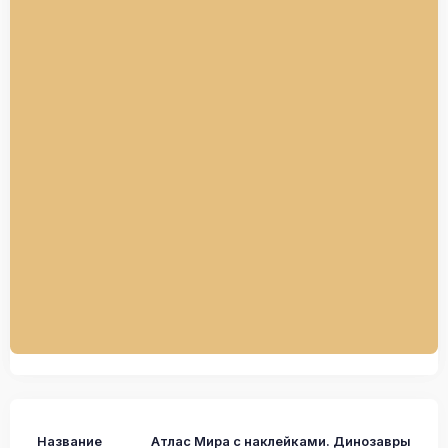
Название
Атлас Мира с наклейками. Динозавры