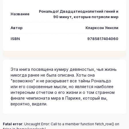
Рональдо! Двадцатиоднолетний гений и
Название
90 минут, которые потрясли мир
Автор
Кларксон Уинсли
ISBN
9785817404060
Эта книга посвящена кумиру девяностых, чья жизнь
никогда ранее не была описана. Хоты она
"возможно" и не раскрывает все тайны Рональдо
или его сокровенные мысли, но является наиболее
интересным отчетом о его жизни и о том странном
финале чемпионата мира в Париже, который вы,
вероятно, видели.
Fatal error
: Uncaught Error: Call to a member function fetch_row() on