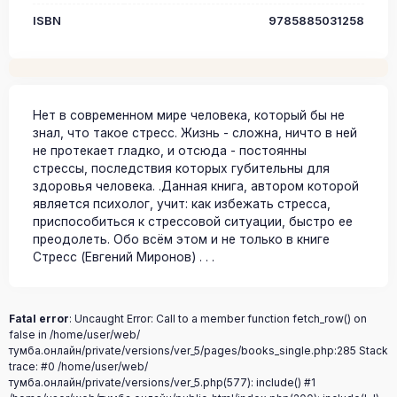
ISBN
9785885031258
Нет в современном мире человека, который бы не
знал, что такое стресс. Жизнь - сложна, ничто в ней
не протекает гладко, и отсюда - постоянны
стрессы, последствия которых губительны для
здоровья человека. .Данная книга, автором которой
является психолог, учит: как избежать стресса,
приспособиться к стрессовой ситуации, быстро ее
преодолеть. Обо всём этом и не только в книге
Стресс (Евгений Миронов) . . .
Fatal error
: Uncaught Error: Call to a member function fetch_row() on
false in /home/user/web/
тумба.онлайн/private/versions/ver_5/pages/books_single.php:285 Stack
trace: #0 /home/user/web/
тумба.онлайн/private/versions/ver_5.php(577): include() #1