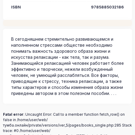
ISBN
9785885032186
В сегодняшнем стремительно развивающемся и
наполненном стрессами обществе необходимо
понимать важность здорового образа жизни и
искусства релаксации - как тела, так и разума.
Занимающийся релаксацией человек работает более
эффективно и творчески, нежели возбужденный
человек, не умеющий расслабляться. Все факторы,
приводящие к стрессу, техника релаксации, а также
типы характеров и способы изменения образа жизни
приведены автором в этом полезном пособии. . . .
Fatal error
: Uncaught Error: Call to a member function fetch_row() on
false in /home/user/web/
тумба.онлайн/private/versions/ver_5/pages/books_single.php:285 Stack
trace: #0 /home/user/web/