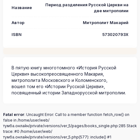
Период разделения Русской Церкви на
Название
две митрополии
Автор
Митрополит Макарий
ISBN
573020793X
В пятую книгу многотомного «История Русской
Церкви» высокопреосвященного Макария,
митрополита Московского и Коломенского,
вошел том его «Истории Русской Церкви»,
посвященный истории Западнорусской митрополии.
Fatal error
: Uncaught Error: Call to a member function fetch_row() on
false in /home/user/web/
тумба.онлайн/private/versions/ver_5/pages/books_single.php:285 Stack
trace: #0 /home/user/web/
тумба.онлайн/private/versions/ver_5.php(577): include() #1