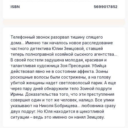
ISBN
5699017852
Телефонный звонок разорвал тишину спящего
дома… Именно так началось новое расследование
частного детектива Юлии Земцовой, ставшей
теперь полноправной хозяйкой сыскного агентства…
В своей постели задушена молодая, красивая и
талантливая художница Зоя Пресецкая. Убийца
действовал явно не в состоянии аффекта. Зоины
роскошные волосы были сострижены, а на голову
убитой женщины надет светловолосый парик. А еще
через пару дней обнаружили тело Зоиной подруги
Ирины. Доказательства того, что эти преступления
совершил один и тот же человек, налицо. Все улики
указывают на Николя Бобрищева… любовника сразу
двух подруг. Но Юля находится в щекотливой
ситуации – ведь это именно он нанял Земцову.