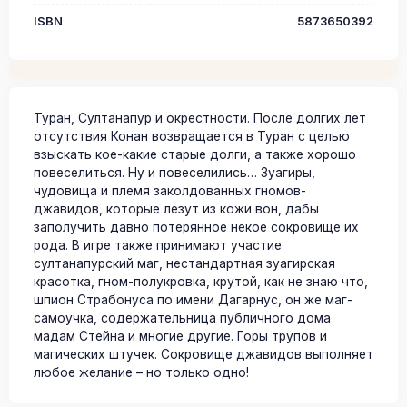
ISBN
5873650392
Туран, Султанапур и окрестности. После долгих лет
отсутствия Конан возвращается в Туран с целью
взыскать кое-какие старые долги, а также хорошо
повеселиться. Ну и повеселились… Зуагиры,
чудовища и племя заколдованных гномов-
джавидов, которые лезут из кожи вон, дабы
заполучить давно потерянное некое сокровище их
рода. В игре также принимают участие
султанапурский маг, нестандартная зуагирская
красотка, гном-полукровка, крутой, как не знаю что,
шпион Страбонуса по имени Дагарнус, он же маг-
самоучка, содержательница публичного дома
мадам Стейна и многие другие. Горы трупов и
магических штучек. Сокровище джавидов выполняет
любое желание – но только одно!