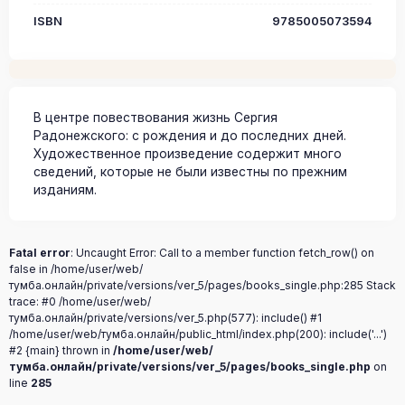
ISBN
9785005073594
В центре повествования жизнь Сергия
Радонежского: с рождения и до последних дней.
Художественное произведение содержит много
сведений, которые не были известны по прежним
изданиям.
Fatal error
: Uncaught Error: Call to a member function fetch_row() on
false in /home/user/web/
тумба.онлайн/private/versions/ver_5/pages/books_single.php:285 Stack
trace: #0 /home/user/web/
тумба.онлайн/private/versions/ver_5.php(577): include() #1
/home/user/web/тумба.онлайн/public_html/index.php(200): include('...')
#2 {main} thrown in
/home/user/web/
тумба.онлайн/private/versions/ver_5/pages/books_single.php
on
line
285