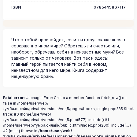
ISBN
9785449867117
Что с тобой произойдет, если ты вдруг окажешься в
совершенно ином мире? Обретешь ли счастье или,
наоборот, обречешь себя на неизвестные муки? Все
зависит только от человека. Вот так и здесь:
главный герой пытается найти себя в новом,
неизвестном для него мире. Книга содержит
нецензурную брань.
Fatal error
: Uncaught Error: Call to a member function fetch_row() on
false in /home/user/web/
тумба.онлайн/private/versions/ver_5/pages/books_single.php:285 Stack
trace: #0 /home/user/web/
тумба.онлайн/private/versions/ver_5.php(577): include() #1
/home/user/web/тумба.онлайн/public_html/index.php(200): include('...')
#2 {main} thrown in
/home/user/web/
тумба.онлайн/private/versions/ver_5/pages/books_single.php
on