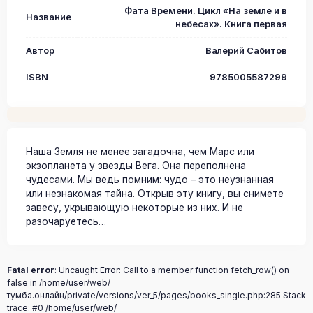
Фата Времени. Цикл «На земле и в
Название
небесах». Книга первая
Автор
Валерий Сабитов
ISBN
9785005587299
Наша Земля не менее загадочна, чем Марс или
экзопланета у звезды Вега. Она переполнена
чудесами. Мы ведь помним: чудо – это неузнанная
или незнакомая тайна. Открыв эту книгу, вы снимете
завесу, укрывающую некоторые из них. И не
разочаруетесь…
Fatal error
: Uncaught Error: Call to a member function fetch_row() on
false in /home/user/web/
тумба.онлайн/private/versions/ver_5/pages/books_single.php:285 Stack
trace: #0 /home/user/web/