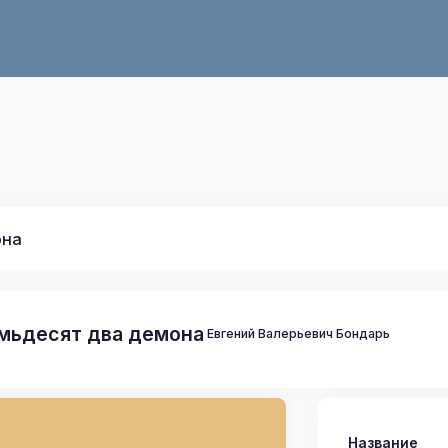
она
мьдесят два демона
Евгений Валерьевич Бондарь
Название