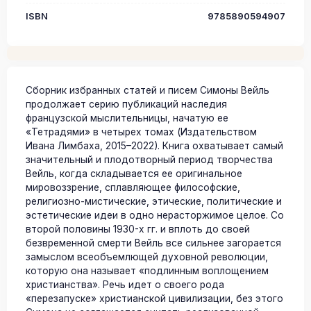
ISBN
9785890594907
Сборник избранных статей и писем Симоны Вейль
продолжает серию публикаций наследия
французской мыслительницы, начатую ее
«Тетрадями» в четырех томах (Издательством
Ивана Лимбаха, 2015–2022). Книга охватывает самый
значительный и плодотворный период творчества
Вейль, когда складывается ее оригинальное
мировоззрение, сплавляющее философские,
религиозно-мистические, этические, политические и
эстетические идеи в одно нерасторжимое целое. Со
второй половины 1930-х гг. и вплоть до своей
безвременной смерти Вейль все сильнее загорается
замыслом всеобъемлющей духовной революции,
которую она называет «подлинным воплощением
христианства». Речь идет о своего рода
«перезапуске» христианской цивилизации, без этого