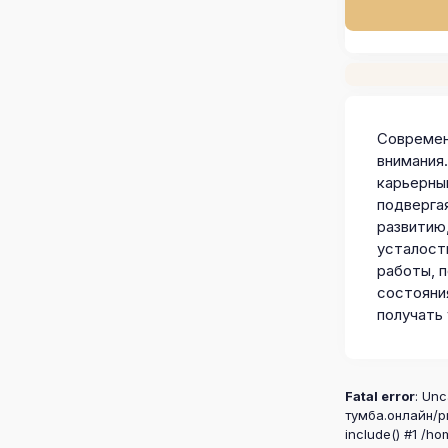
Современ
внимания
карьерный
подверга
развитию
усталост
работы, 
состояни
получать 
Fatal error
: Unc
тумба.онлайн/pr
include() #1 /ho