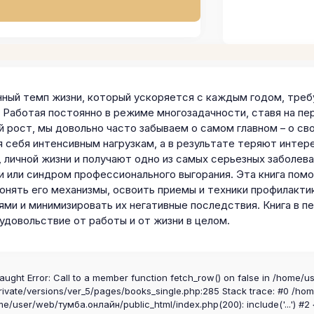
ный темп жизни, который ускоряется с каждым годом, требу
. Работая постоянно в режиме многозадачности, ставя на п
 рост, мы довольно часто забываем о самом главном – о сво
я себя интенсивным нагрузкам, а в результате теряют инте
, личной жизни и получают одно из самых серьезных заболев
и или синдром профессионального выгорания. Эта книга пом
понять его механизмы, освоить приемы и техники профилакти
ями и минимизировать их негативные последствия. Книга в п
удовольствие от работы и от жизни в целом.
aught Error: Call to a member function fetch_row() on false in /home/u
ivate/versions/ver_5/pages/books_single.php:285 Stack trace: #0 /ho
me/user/web/тумба.онлайн/public_html/index.php(200): include('...') #2