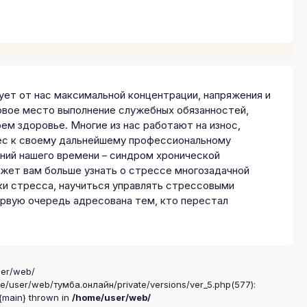
ет от нас максимальной концентрации, напряжения и
ервое место выполнение служебных обязанностей,
ем здоровье. Многие из нас работают на износ,
рес к своему дальнейшему профессиональному
аний нашего времени – синдром хронической
ожет вам больше узнать о стрессе многозадачной
ки стресса, научиться управлять стрессовыми
ервую очередь адресована тем, кто перестал
ser/web/
me/user/web/тумба.онлайн/private/versions/ver_5.php(577):
 {main} thrown in
/home/user/web/