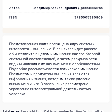
Автор
Владимир Александрович Дресвянников
ISBN
9785005980809
Представленная книга посвящена ядру системы
интеллекта – мышлению. В ее начале идет рассказ
об интеллекте в целом и мышлении как его базовой
системной составляющей, а затем раскрываются
виды мышления с их назначением и особенностями.
Подробно рассматривается логическое мышление.
Предметом и продуктом мышления являются
информация и знания, которым также уделено
внимание в книге. В завершение рассмотрено
управление интеллектуальной деятельностью
человека.
Fatal error
: Uncaught Error: Call to a member function fetch_row() on