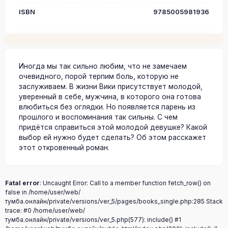
ISBN
9785005981936
Иногда мы так сильно любим, что не замечаем
очевидного, порой терпим боль, которую не
заслуживаем. В жизни Вики присутствует молодой,
уверенный в себе, мужчина, в которого она готова
влюбиться без оглядки. Но появляется парень из
прошлого и воспоминания так сильны. С чем
придётся справиться этой молодой девушке? Какой
выбор ей нужно будет сделать? Об этом расскажет
этот откровенный роман.
Fatal error
: Uncaught Error: Call to a member function fetch_row() on
false in /home/user/web/
тумба.онлайн/private/versions/ver_5/pages/books_single.php:285 Stack
trace: #0 /home/user/web/
тумба.онлайн/private/versions/ver_5.php(577): include() #1