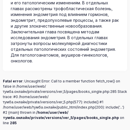
и его патологическим изменениям. В отдельных
главах рассмотрены трофобластическая болезнь,
изменения эндометрия под влиянием гормонов,
эндометрит, предопухолевые процессы, а также рак
и другие злокачественные новообразования.
Заключительная глава посвящена методам
исследования эндометрия. В отдельных главах
затронуты вопросы молекулярной диагностики
отдельных патологических состояний эндометрия.
Для патологоанатомов, акушеров-гинекологов,
онкологов.
Fatal error
: Uncaught Error: Call to a member function fetch_row() on
false in /home/user/web/
тумба.онлайн/private/versions/ver_5/pages/books_single.php:285 Stack
trace: #0 /home/user/web/
тумба.онлайн/private/versions/ver_5.php(577): include() #1
/home/user/web/тумба.онлайн/public_html/index.php(200): include('...')
#2 {main} thrown in
/home/user/web/
тумба.онлайн/private/versions/ver_5/pages/books_single.php
on
line
285