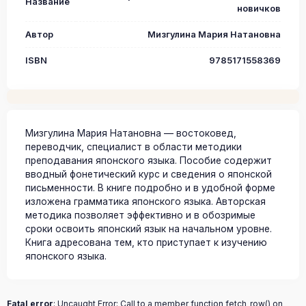
Название
новичков
Автор
Мизгулина Мария Натановна
ISBN
9785171558369
Мизгулина Мария Натановна — востоковед,
переводчик, специалист в области методики
преподавания японского языка. Пособие содержит
вводный фонетический курс и сведения о японской
письменности. В книге подробно и в удобной форме
изложена грамматика японского языка. Авторская
методика позволяет эффективно и в обозримые
сроки освоить японский язык на начальном уровне.
Книга адресована тем, кто приступает к изучению
японского языка.
Fatal error
: Uncaught Error: Call to a member function fetch_row() on