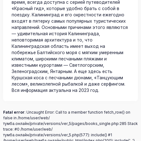
время, всегда доступна с серией путеводителей
«Красный гид», которые удобно брать с собой в
поездку. Калининград и его окрестности ежегодно
входят в пятерку самых популярных туристических
направлений. Основными причинами этого являются
— удивительная история Калининграда,
неповторимая архитектура и то, что
Калининградская область имеет выход на
побережье Балтийского моря с мягким умеренным
климатом, широкими песчаными пляжами и
известными курортами — Светлогорским,
Зеленоградским, Янтарным. А еще здесь есть
Куршская коса с песчаными дюнами, «Танцующим
лесом», великолепной рыбалкой и даже серфингом.
Вся информация актуальна на 2023 год.
Fatal error
: Uncaught Error: Call to a member function fetch_row() on
false in /home/user/web/
тумба.онлайн/private/versions/ver_5/pages/books_single.php:285 Stack
trace: #0 /home/user/web/
тумба.онлайн/private/versions/ver_5.php(577): include() #1
/home/user/web/тумба.онлайн/public_html/index.php(200): include('...')