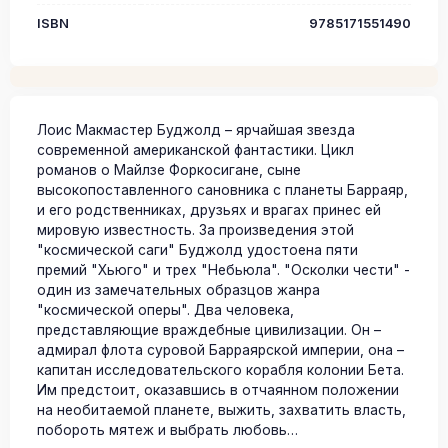
ISBN
9785171551490
Лоис Макмастер Буджолд – ярчайшая звезда
современной американской фантастики. Цикл
романов о Майлзе Форкосигане, сыне
высокопоставленного сановника с планеты Барраяр,
и его родственниках, друзьях и врагах принес ей
мировую известность. За произведения этой
"космической саги" Буджолд удостоена пяти
премий "Хьюго" и трех "Небьюла". "Осколки чести" -
один из замечательных образцов жанра
"космической оперы". Два человека,
представляющие враждебные цивилизации. Он –
адмирал флота суровой Барраярской империи, она –
капитан исследовательского корабля колонии Бета.
Им предстоит, оказавшись в отчаянном положении
на необитаемой планете, выжить, захватить власть,
побороть мятеж и выбрать любовь…