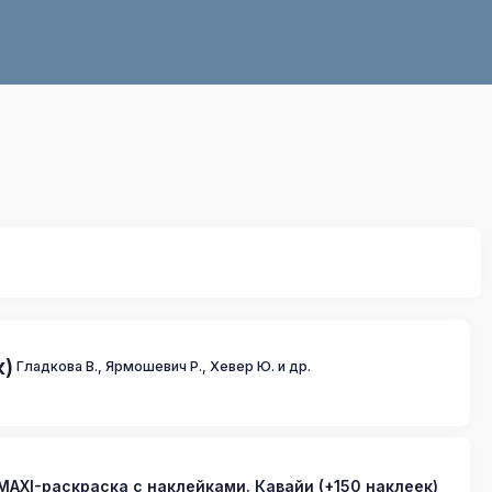
к)
Гладкова В., Ярмошевич Р., Хевер Ю. и др.
MAXI-раскраска с наклейками. Кавайи (+150 наклеек)