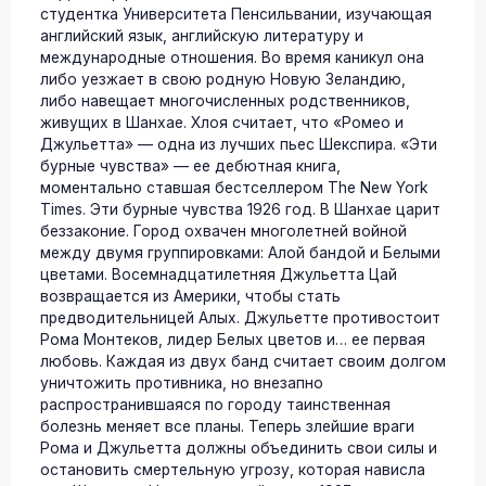
студентка Университета Пенсильвании, изучающая
английский язык, английскую литературу и
международные отношения. Во время каникул она
либо уезжает в свою родную Новую Зеландию,
либо навещает многочисленных родственников,
живущих в Шанхае. Хлоя считает, что «Ромео и
Джульетта» — одна из лучших пьес Шекспира. «Эти
бурные чувства» — ее дебютная книга,
моментально ставшая бестселлером The New York
Times. Эти бурные чувства 1926 год. В Шанхае царит
беззаконие. Город охвачен многолетней войной
между двумя группировками: Алой бандой и Белыми
цветами. Восемнадцатилетняя Джульетта Цай
возвращается из Америки, чтобы стать
предводительницей Алых. Джульетте противостоит
Рома Монтеков, лидер Белых цветов и… ее первая
любовь. Каждая из двух банд считает своим долгом
уничтожить противника, но внезапно
распространившаяся по городу таинственная
болезнь меняет все планы. Теперь злейшие враги
Рома и Джульетта должны объединить свои силы и
остановить смертельную угрозу, которая нависла