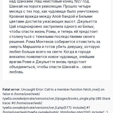
над Шанхаем. Наш неистовый конец 1927 год.
Шанхай на пороге революции. Прошло четыре
месяца с тех пор, как чудовище было уничтожено.
Кровная вражда между Алой бандой и Белыми
цветами достигла ужасающих высот. Джульетта
Цай хладнокровно застрелила одного из Белых,
чтобы спасти жизнь Ромы, и теперь ей предстоит
столкнуться с тяжелыми последствиями своего
решения. Рома Монтеков собирается отомстить за
смерть Маршалла и готов убить девушку, которую
любил больше всего на свете. Когда в городе
внезапно появляется новое чудовище, злейшим
врагам Роме и Джульетте вновь предстоит
объединиться, чтобы спасти Шанхай и… свою
любовь.
Fatal error
: Uncaught Error: Call to a member function fetch_row() on
false in /home/user/web/
тумба.онлайн/private/versions/ver_5/pages/books_single.php:285 Stack
trace: #0 /home/user/web/
тумба.онлайн/private/versions/ver_5.php(577): include() #1
/home/user/web/тумба.онлайн/public_html/index.php(200): include('...')