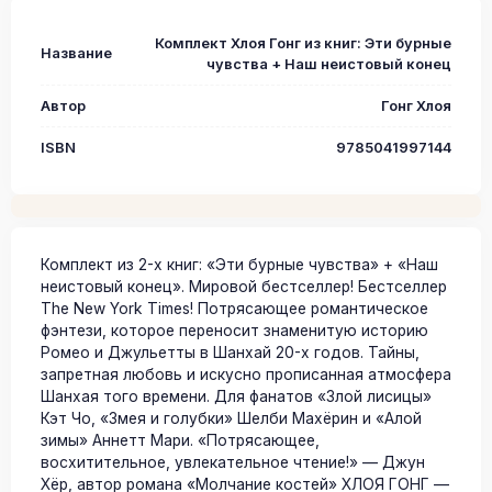
Комплект Хлоя Гонг из книг: Эти бурные
Название
чувства + Наш неистовый конец
Автор
Гонг Хлоя
ISBN
9785041997144
Комплект из 2-х книг: «Эти бурные чувства» + «Наш
неистовый конец». Мировой бестселлер! Бестселлер
The New York Times! Потрясающее романтическое
фэнтези, которое переносит знаменитую историю
Ромео и Джульетты в Шанхай 20-х годов. Тайны,
запретная любовь и искусно прописанная атмосфера
Шанхая того времени. Для фанатов «Злой лисицы»
Кэт Чо, «Змея и голубки» Шелби Махёрин и «Алой
зимы» Аннетт Мари. «Потрясающее,
восхитительное, увлекательное чтение!» — Джун
Хёр, автор романа «Молчание костей» ХЛОЯ ГОНГ —