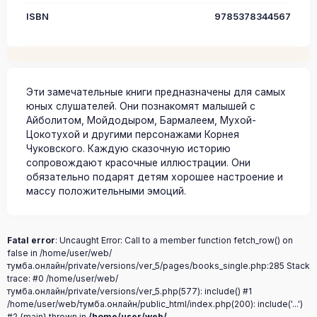
ISBN
9785378344567
Эти замечательные книги предназначены для самых
юных слушателей. Они познакомят малышей с
Айболитом, Мойдодыром, Бармалеем, Мухой-
Цокотухой и другими персонажами Корнея
Чуковского. Каждую сказочную историю
сопровождают красочные иллюстрации. Они
обязательно подарят детям хорошее настроение и
массу положительными эмоций.
Fatal error
: Uncaught Error: Call to a member function fetch_row() on
false in /home/user/web/
тумба.онлайн/private/versions/ver_5/pages/books_single.php:285 Stack
trace: #0 /home/user/web/
тумба.онлайн/private/versions/ver_5.php(577): include() #1
/home/user/web/тумба.онлайн/public_html/index.php(200): include('...')
#2 {main} thrown in
/home/user/web/