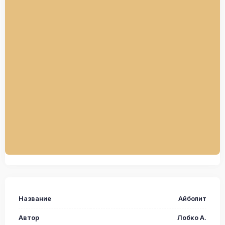
Название
Айболит
Автор
Лобко А.