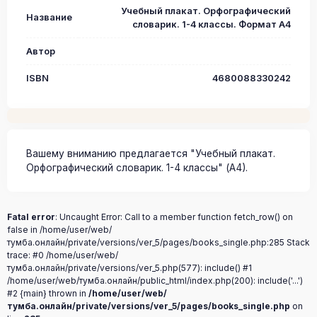
Учебный плакат. Орфографический
Название
словарик. 1-4 классы. Формат А4
Автор
ISBN
4680088330242
Вашему вниманию предлагается "Учебный плакат.
Орфографический словарик. 1-4 классы" (А4).
Fatal error
: Uncaught Error: Call to a member function fetch_row() on
false in /home/user/web/
тумба.онлайн/private/versions/ver_5/pages/books_single.php:285 Stack
trace: #0 /home/user/web/
тумба.онлайн/private/versions/ver_5.php(577): include() #1
/home/user/web/тумба.онлайн/public_html/index.php(200): include('...')
#2 {main} thrown in
/home/user/web/
тумба.онлайн/private/versions/ver_5/pages/books_single.php
on