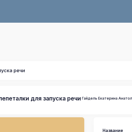
пуска речи
лепеталки для запуска речи
Гайдель Екатерина Анато
Название