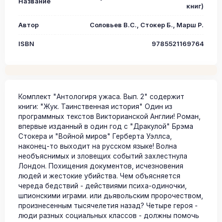
Название
книг)
Автор
Соловьев В.С., Стокер Б., Марш Р.
ISBN
9785521169764
Комплект "Антологиря ужаса. Вып. 2" содержит
книги: "Жук. Таинственная история" Один из
программных текстов Викторианской Англии! Роман,
впервые изданный в один год с "Дракулой" Брэма
Стокера и "Войной миров" Герберта Уэллса,
наконец-то выходит на русском языке! Волна
необъяснимых и зловещих событий захлестнула
Лондон. Похищения документов, исчезновения
людей и жестокие убийства. Чем объясняется
череда бедствий - действиями психа-одиночки,
шпионскими играми. или дьявольским пророчеством,
произнесенным тысячелетия назад? Четыре героя -
люди разных социальных классов - должны помочь