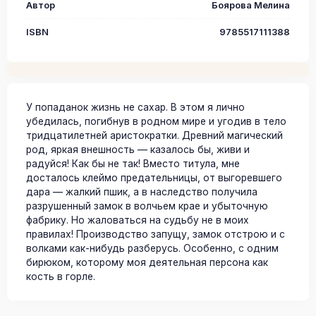
Автор
Боярова Мелина
ISBN
9785517111388
У попаданок жизнь не сахар. В этом я лично
убедилась, погибнув в родном мире и угодив в тело
тридцатилетней аристократки. Древний магический
род, яркая внешность — казалось бы, живи и
радуйся! Как бы не так! Вместо титула, мне
досталось клеймо предательницы, от выгоревшего
дара — жалкий пшик, а в наследство получила
разрушенный замок в волчьем крае и убыточную
фабрику. Но жаловаться на судьбу не в моих
правилах! Производство запущу, замок отстрою и с
волками как-нибудь разберусь. Особенно, с одним
бирюком, которому моя деятельная персона как
кость в горле.