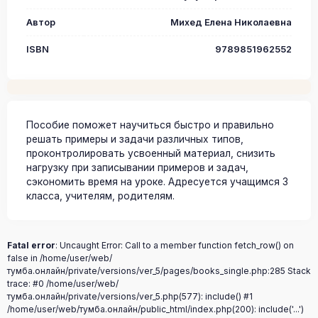
Автор
Михед Елена Николаевна
ISBN
9789851962552
Пособие поможет научиться быстро и правильно
решать примеры и задачи различных типов,
проконтролировать усвоенный материал, снизить
нагрузку при записывании примеров и задач,
сэкономить время на уроке. Адресуется учащимся 3
класса, учителям, родителям.
Fatal error
: Uncaught Error: Call to a member function fetch_row() on
false in /home/user/web/
тумба.онлайн/private/versions/ver_5/pages/books_single.php:285 Stack
trace: #0 /home/user/web/
тумба.онлайн/private/versions/ver_5.php(577): include() #1
/home/user/web/тумба.онлайн/public_html/index.php(200): include('...')