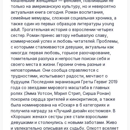
«Маленькие женщины» — феномен, повлиявший не
только на американскую культуру, но и невероятно
актуальная книга сегодня. Роман воспитания,
семейные мемуары, сложная социальная хроника, а
также один из первых образцов литературы young
adult. Трогательная история о взрослении четырех
сестер. Роман принес автору небывалую славу,
коммерческий успех и любовь читателей. Проблемы,
с которыми сталкиваются девушки, актуальны как
никогда: первая любовь, горькое разочарование,
томительная разлука и непростые поиски себя и
своего места в жизни. Героини очень разные и
неповторимые. Они сообща справляются с
трудностями, испытывают радости, мечтают о
будущем. Последняя экранизация Греты Гервиг 2019
года со звездами мирового масштаба в главных
ролях (Эмма Уотсон, Мэрил Стрип, Сирша Ронан)
покорила сердца зрителей и кинокритиков, а также
была номинирована на «Оскар» в 6 категориях и
получила награду за «Лучший дизайн костюмов». В
«Хороших женах» сестры уже стали взрослыми
девушками и столкнулись с новыми заботами. Живо
и увлекательно описывая их судьбу, Олкотт вселяет