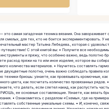
— это самая загадочная техника вязания. Она завораживает
ля смелых, для тех, кто не боится экспериментировать. У н
амечательный мастер Татьяна Лебедева., которая с удовольс
 путешествие! С этой книгой вы: • Получите все необходимы
 инструменты и пряжу, что особенно важно, ведь полотно б
ете расход пряжи на то или иное изделие, которое вы собир
мого количества материалов. • Научитесь составлять гармо
е двухцветные полотна, очень важно соблюдать правила кол
ю техники бриошь: узнаете, как провязывать кромочные, как
нного цвета, как посчитать количество провязанных рядов. 
знаете, что делать, если слетел накид, как распустить част
БРИОШЬ, ее основные составляющие. Узнаете, как вязать б
зания. • Ознакомитесь с разделом «Схемы», где на примерах 
ставлять собственные уникальные схемы. • И, конечно, свяж
чтобы закрепить полученные знания. Научитесь идеально вя