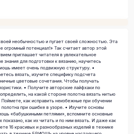
 своей необычностью и пугает своей сложностью. Эта
ее огромный потенциал!» Так считает автор этой
твием приглашает читателя в увлекательное
е знания для подготовки к вязанию, научитесь
риошь имеет очень подвижную структуру. •
аетесь вязать, изучите специфику подсчета
ничные цветовые сочетания. Чтобы получать
ористики. • Получите авторские лайфхаки по
 определить, на какой стороне полотна вязать нитью
• Поймете, как исправить неизбежные при обучении
ь полотна при ошибке в узоре. • Изучите основы
риошь «бабушкиными петлями», вспомните основные
показано, как их читать и по ним вязать. И даже как
ете 16 красивых и разнообразных изделий в технике
зать в технике БРИОШЬ на уровне настоящего