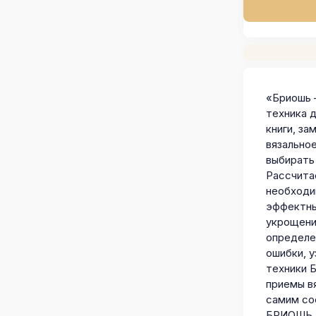
«Бриошь 
техника д
книги, з
вязальное
выбирать
Рассчита
необходи
эффектны
укрощени
определе
ошибки, у
техники 
приемы вя
самим со
БРИОШЬ, 