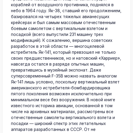
кораблей от воздушного противника, поднялся в
небо в 1964 году. Як-38, ставший его продолжением,
базировался на четырех тяжелых авианесущих
крейсерах и был самым массовым отечественным
боевым самолетом с вертикальным взлетом и
посадкой (всего выпустили 231 машину трех
модификаций). К сожалению, вершина советских
разработок в этой области — многоцелевой
истребитель Як-141, который превзошел не только
своих предшественников, но и натовский «Харриер»,
навсегда остался в разряде опытных машин,
превратившись в музейный экспонат. Даже
суперсовременный F-35В можно назвать аналогом
Як-141 лишь условно, поскольку вертикальный взлет
американского истребителя-бомбардировщика
пятого поколения возможен исключительно при
минимальном весе без вооружения. В новой книге
известного историка авиации, основанной в том
числе на архивных материалах, рассмотрены все
отечественные самолеты вертикального взлета и
посадки — широкий спектр этих летательных
аппаратов разработанных в СССР. От не