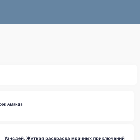
рэк Аманда
Уэнсдей. Жуткая раскраска мрачных приключений