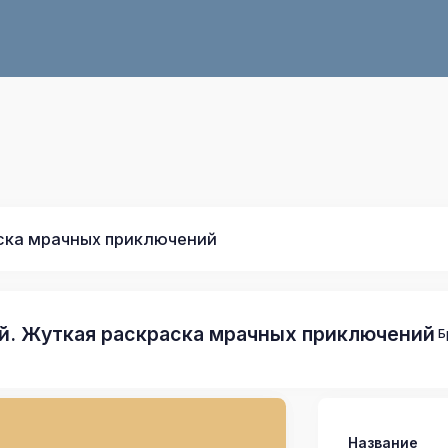
ска мрачных приключений
й. Жуткая раскраска мрачных приключений
Б
Название