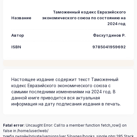
Таможенный кодекс Евразийского
Название
экономического союза по состоянию на
2024 год
Автор
Фасхутдинов Р.
ISBN
9785041959692
Настоящее издание содержит текст Таможенный
кодекс Евразийского экономического союза с
самыми последними изменениями на 2024 год. В
данной книге приводится вся актуальная
информация на дату подписания издания в печать.
Fatal error
: Uncaught Error: Call to a member function fetch_row() on
false in /home/user/web/
тумба.онлайн/private/versions/ver_5/pages/books_single.php:285 Stack