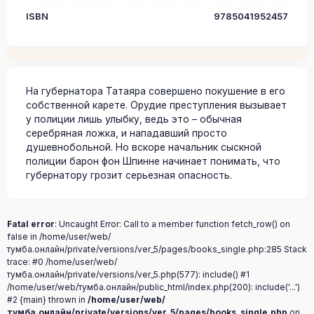
ISBN
9785041952457
На губернатора Татаяра совершено покушение в его
собственной карете. Орудие преступления вызывает
у полиции лишь улыбку, ведь это – обычная
серебряная ложка, и нападавший просто
душевнобольной. Но вскоре начальник сыскной
полиции барон фон Шпинне начинает понимать, что
губернатору грозит серьезная опасность.
Fatal error
: Uncaught Error: Call to a member function fetch_row() on
false in /home/user/web/
тумба.онлайн/private/versions/ver_5/pages/books_single.php:285 Stack
trace: #0 /home/user/web/
тумба.онлайн/private/versions/ver_5.php(577): include() #1
/home/user/web/тумба.онлайн/public_html/index.php(200): include('...')
#2 {main} thrown in
/home/user/web/
тумба.онлайн/private/versions/ver_5/pages/books_single.php
on