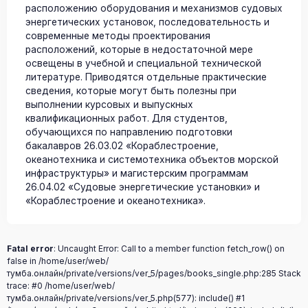
расположению оборудования и механизмов судовых
энергетических установок, последовательность и
современные методы проектирования
расположений, которые в недостаточной мере
освещены в учебной и специальной технической
литературе. Приводятся отдельные практические
сведения, которые могут быть полезны при
выполнении курсовых и выпускных
квалификационных работ. Для студентов,
обучающихся по направлению подготовки
бакалавров 26.03.02 «Кораблестроение,
океанотехника и системотехника объектов морской
инфраструктуры» и магистерским программам
26.04.02 «Судовые энергетические установки» и
«Кораблестроение и океанотехника».
Fatal error
: Uncaught Error: Call to a member function fetch_row() on
false in /home/user/web/
тумба.онлайн/private/versions/ver_5/pages/books_single.php:285 Stack
trace: #0 /home/user/web/
тумба.онлайн/private/versions/ver_5.php(577): include() #1