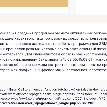
концепция создания программы расчета оптимальных режимны
ка. Дана характеристика программных средств, используем
енты по проверке адекватности работы программы для ЭВМ
ции процессов резания, которые показывают огромный поте
и материалов. Для специалистов в области машиностроения,
тов по направлениям бакалавриата 15.03.05, 15.03.01 и магис
ическое обеспечение машиностроительных производств» пр
троение» профиль «Цифровое машиностроение», соответс
aught Error: Call to a member function fetch_row() on false in /home/u
ivate/versions/ver_5/pages/books_single.php:285 Stack trace: #0 /ho
me/user/web/тумба.онлайн/public_html/index.php(200): include('...') #2
rivate/versions/ver_5/pages/books_single.php
on line
285