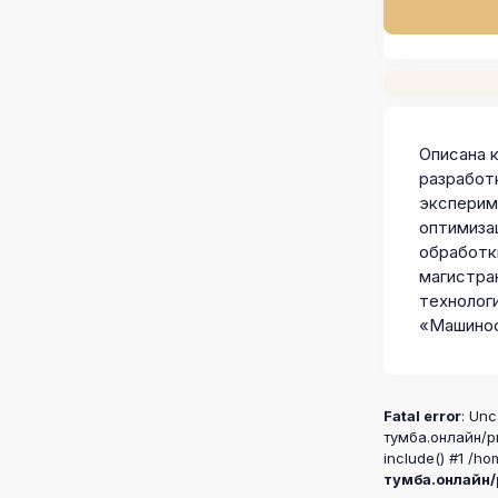
Описана 
разработ
эксперим
оптимиза
обработк
магистран
технолог
«Машинос
Fatal error
: Unc
тумба.онлайн/pr
include() #1 /ho
тумба.онлайн/p