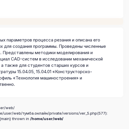
х параметров процесса резания и описана его
ых для создания программы. Проведены численные
. Представлены методики моделирования и
нциал CAD-систем в исследовании механической
 а также для студентов старших курсов и
тратуры 15.04.05, 15.04.01 «Конструкторско-
офиль «Технология машиностроения» и
твенно.
ser/web/
me/user/web/тумба.онлайн/private/versions/ver_5.php(577):
 {main} thrown in
/home/user/web/