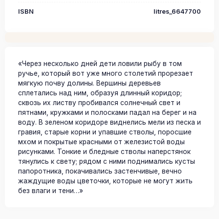
ISBN
litres_6647700
«Через несколько дней дети ловили рыбу в том
ручье, который вот уже много столетий прорезает
мягкую почву долины. Вершины деревьев
сплетались над ним, образуя длинный коридор;
сквозь их листву пробивался солнечный свет и
пятнами, кружками и полосками падал на берег и на
воду. В зеленом коридоре виднелись мели из песка и
гравия, старые корни и упавшие стволы, поросшие
мхом и покрытые красными от железистой воды
рисунками. Тонкие и бледные стволы наперстянок
тянулись к свету; рядом с ними поднимались кусты
папоротника, покачивались застенчивые, вечно
жаждущие воды цветочки, которые не могут жить
без влаги и тени…»