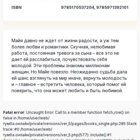
ISBN
9785170537204, 9785971392101
Майя давно не ждет от жизни радости, а уж тем
более любви и романтики. Скучная, нелюбимая
работа, постоянная тревога за сына – все это не
дает ей расслабиться, почувствовать себя
молодой. Эти проблемы знакомы миллионам
женщин. Но Майе повезло. Неожиданно судьба дала
ей шанс взглянуть на мир иначе, вернуть молодость
и – главное – встретить человека, который помог ей
поверить, что она может любить и быть любимой.
Fatal error
: Uncaught Error: Call to a member function fetch_row() on
false in /home/user/web/
тумба.онлайн/private/versions/ver_5/pages/books_single.php:285 Stack
trace: #0 /home/user/web/
тумба.онлайн/private/versions/ver_5.php(577): include() #1