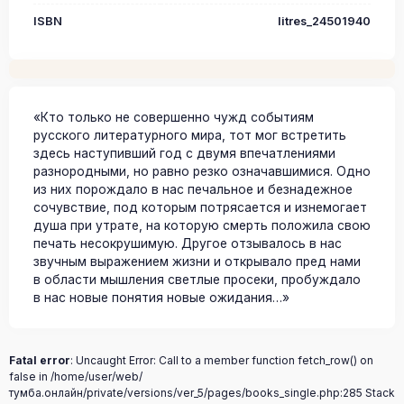
ISBN
litres_24501940
«Кто только не совершенно чужд событиям
русского литературного мира, тот мог встретить
здесь наступивший год с двумя впечатлениями
разнородными, но равно резко означавшимися. Одно
из них порождало в нас печальное и безнадежное
сочувствие, под которым потрясается и изнемогает
душа при утрате, на которую смерть положила свою
печать несокрушимую. Другое отзывалось в нас
звучным выражением жизни и открывало пред нами
в области мышления светлые просеки, пробуждало
в нас новые понятия новые ожидания…»
Fatal error
: Uncaught Error: Call to a member function fetch_row() on
false in /home/user/web/
тумба.онлайн/private/versions/ver_5/pages/books_single.php:285 Stack