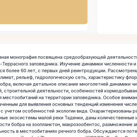
вная монография посвящена средообразующей деятельности 
-Террасного заповедника. Изучение динамики численности и
ся более 60 лет, с первых дней реинтродукции. Рассмотрен
климат, рельеф, гидрологическую сеть, характеристику фло
бобра, включая детальное описание многолетней динамики ч
й, строительной деятельности, особенностей кормодобывани
я местообитаний на территории заповедника. Особое внима
аченным для выявления основных тенденций изменения числе
 с учетом особенностей экологии вида. Охарактеризованы ра
ные экосистемы малой реки Таденки, даны количественные 
ости бобра на зоопланктон, макрозообентос, размножение 
ьность в местообитаниях речного бобра. Обсуждаются пот