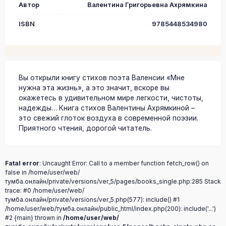
Автор
Валентина Григорьевна Ахрямкина
ISBN
9785448534980
Вы открыли книгу стихов поэта Валенсии «Мне
нужна эта жизнь», а это значит, вскоре вы
окажетесь в удивительном мире легкости, чистоты,
надежды… Книга стихов Валентины Ахрямкиной –
это свежий глоток воздуха в современной поэзии.
Приятного чтения, дорогой читатель.
Fatal error
: Uncaught Error: Call to a member function fetch_row() on
false in /home/user/web/
тумба.онлайн/private/versions/ver_5/pages/books_single.php:285 Stack
trace: #0 /home/user/web/
тумба.онлайн/private/versions/ver_5.php(577): include() #1
/home/user/web/тумба.онлайн/public_html/index.php(200): include('...')
#2 {main} thrown in
/home/user/web/