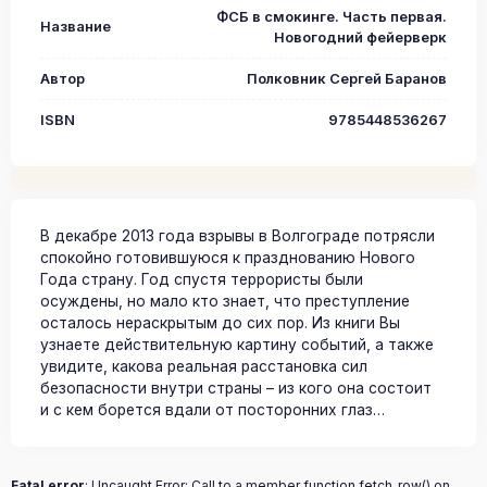
ФСБ в смокинге. Часть первая.
Название
Новогодний фейерверк
Автор
Полковник Сергей Баранов
ISBN
9785448536267
В декабре 2013 года взрывы в Волгограде потрясли
спокойно готовившуюся к празднованию Нового
Года страну. Год спустя террористы были
осуждены, но мало кто знает, что преступление
осталось нераскрытым до сих пор. Из книги Вы
узнаете действительную картину событий, а также
увидите, какова реальная расстановка сил
безопасности внутри страны – из кого она состоит
и с кем борется вдали от посторонних глаз…
Fatal error
: Uncaught Error: Call to a member function fetch_row() on