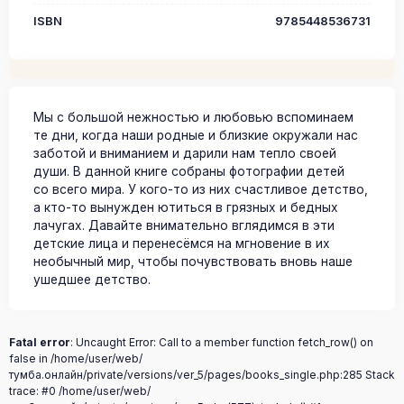
ISBN
9785448536731
Мы с большой нежностью и любовью вспоминаем
те дни, когда наши родные и близкие окружали нас
заботой и вниманием и дарили нам тепло своей
души. В данной книге собраны фотографии детей
со всего мира. У кого-то из них счастливое детство,
а кто-то вынужден ютиться в грязных и бедных
лачугах. Давайте внимательно вглядимся в эти
детские лица и перенесёмся на мгновение в их
необычный мир, чтобы почувствовать вновь наше
ушедшее детство.
Fatal error
: Uncaught Error: Call to a member function fetch_row() on
false in /home/user/web/
тумба.онлайн/private/versions/ver_5/pages/books_single.php:285 Stack
trace: #0 /home/user/web/