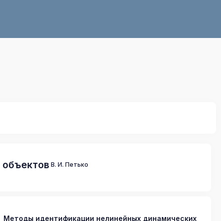
 объектов
В. И. Петько
Методы идентификации нелинейных динамических