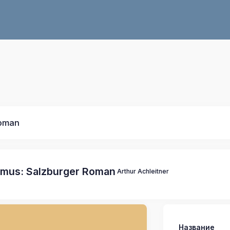
Roman
imus: Salzburger Roman
Arthur Achleitner
Название