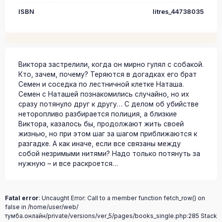
ISBN
litres_44738035
Виктора застрелили, когда он мирно гулял с собакой.
Кто, зачем, почему? Теряются в догадках его брат
Семен и соседка по лестничной клетке Наташа.
Семен с Наташей познакомились случайно, но их
сразу потянуло друг к другу… С делом об убийстве
неторопливо разбирается полиция, а близкие
Виктора, казалось бы, продолжают жить своей
жизнью, но при этом шаг за шагом приближаются к
разгадке. А как иначе, если все связаны между
собой незримыми нитями? Надо только потянуть за
нужную – и все раскроется…
Fatal error
: Uncaught Error: Call to a member function fetch_row() on
false in /home/user/web/
тумба.онлайн/private/versions/ver_5/pages/books_single.php:285 Stack